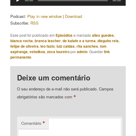
de
áudio
Podcast:
Play in new window
|
Download
Subscribe:
RSS
Esse post foi publicado em
Episódios
e marcado
allex guedes
,
bianca rocha
,
branca lescher
,
de kalafe e a turma
,
dieguito reis
,
felipe de oliveira
,
leo fazio
,
luiz caldas
,
rita sanches
,
tom
sapiranga
,
velodkos
,
zeca loureiro
por
admin
. Guardar
link
permanente
.
Deixe um comentário
O seu endereço de e-mail não será publicado.
Campos
*
obrigatórios são marcados com
*
Comentário