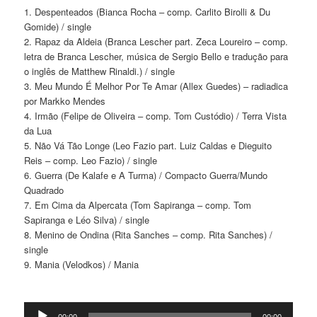
1. Despenteados (Bianca Rocha – comp. Carlito Birolli & Du
Gomide) / single
2. Rapaz da Aldeia (Branca Lescher part. Zeca Loureiro – comp.
letra de Branca Lescher, música de Sergio Bello e tradução para
o inglês de Matthew Rinaldi.) / single
3. Meu Mundo É Melhor Por Te Amar (Allex Guedes) – radiadica
por Markko Mendes
4. Irmão (Felipe de Oliveira – comp. Tom Custódio) / Terra Vista
da Lua
5. Não Vá Tão Longe (Leo Fazio part. Luiz Caldas e Dieguito
Reis – comp. Leo Fazio) / single
6. Guerra (De Kalafe e A Turma) / Compacto Guerra/Mundo
Quadrado
7. Em Cima da Alpercata (Tom Sapiranga – comp. Tom
Sapiranga e Léo Silva) / single
8. Menino de Ondina (Rita Sanches – comp. Rita Sanches) /
single
9. Mania (Velodkos) / Mania
Tocador
00:00
00:00