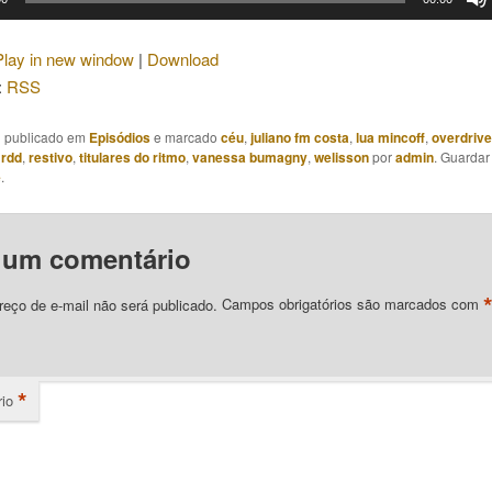
Play in new window
|
Download
:
RSS
oi publicado em
Episódios
e marcado
céu
,
juliano fm costa
,
lua mincoff
,
overdrive
,
rdd
,
restivo
,
titulares do ritmo
,
vanessa bumagny
,
welisson
por
admin
. Guarda
e
.
 um comentário
eço de e-mail não será publicado.
Campos obrigatórios são marcados com
*
io