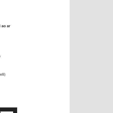
 ao ar
e
lli)
Use