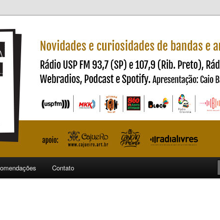
ndas e artistas nacionais
ncia
omendações
Contato