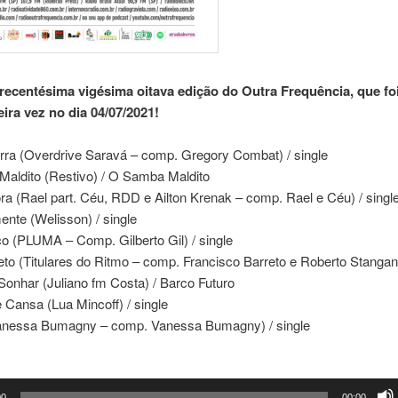
trecentésima vigésima oitava edição do Outra Frequência, que foi
eira vez no dia 04/07/2021!
erra (Overdrive Saravá – comp. Gregory Combat) / single
Maldito (Restivo) / O Samba Maldito
ora (Rael part. Céu, RDD e Ailton Krenak – comp. Rael e Céu) / singl
ente (Welisson) / single
co (PLUMA – Comp. Gilberto Gil) / single
eto (Titulares do Ritmo – comp. Francisco Barreto e Roberto Stangane
onhar (Juliano fm Costa) / Barco Futuro
 Cansa (Lua Mincoff) / single
Vanessa Bumagny – comp. Vanessa Bumagny) / single
00
00:00