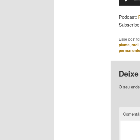
de
áudio
Podcast:
Subscribe
Esse post f
pluma
,
rael
permanent
Deixe
O seu ender
Comentár