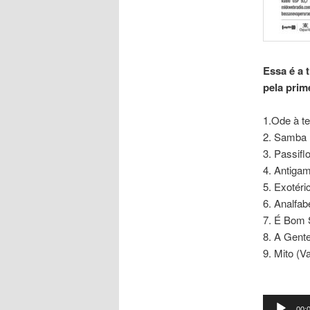
Essa é a 
pela prim
1.Ode à t
2. Samba 
3. Passifl
4. Antigam
5. Exotéri
6. Analfab
7. É Bom S
8. A Gente
9. Mito (
Tocador
00: