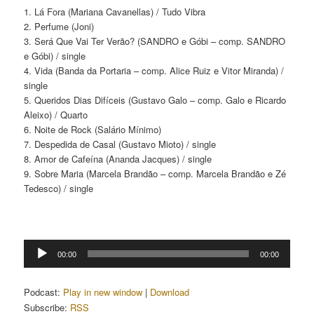
1. Lá Fora (Mariana Cavanellas) / Tudo Vibra
2. Perfume (Joni)
3. Será Que Vai Ter Verão? (SANDRO e Góbi – comp. SANDRO
e Góbi) / single
4. Vida (Banda da Portaria – comp. Alice Ruiz e Vitor Miranda) /
single
5. Queridos Dias Difíceis (Gustavo Galo – comp. Galo e Ricardo
Aleixo) / Quarto
6. Noite de Rock (Salário Mínimo)
7. Despedida de Casal (Gustavo Mioto) / single
8. Amor de Cafeína (Ananda Jacques) / single
9. Sobre Maria (Marcela Brandão – comp. Marcela Brandão e Zé
Tedesco) / single
Tocador
00:00
00:00
de
áudio
Podcast:
Play in new window
|
Download
Subscribe:
RSS