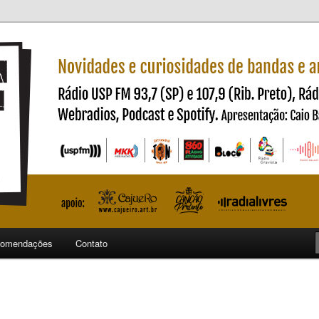
ndas e artistas nacionais
ncia
omendações
Contato