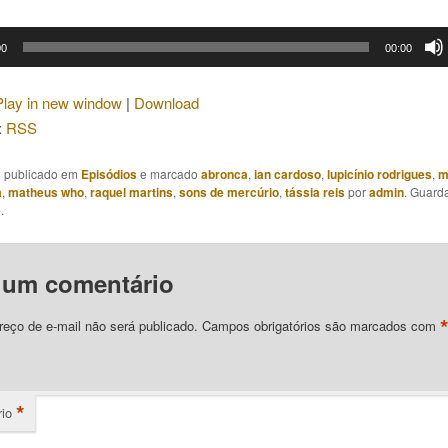
00
00:00
Play in new window
|
Download
:
RSS
oi publicado em
Episódios
e marcado
abronca
,
ian cardoso
,
lupicínio rodrigues
,
m
a
,
matheus who
,
raquel martins
,
sons de mercúrio
,
tássia reis
por
admin
. Guard
e
.
 um comentário
eço de e-mail não será publicado.
Campos obrigatórios são marcados com
*
io