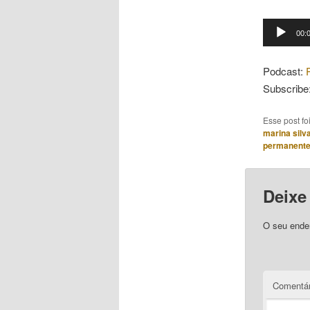
Tocador
00:
de
áudio
Podcast:
Subscribe
Esse post f
marina silv
permanent
Deixe
O seu ender
Comentár