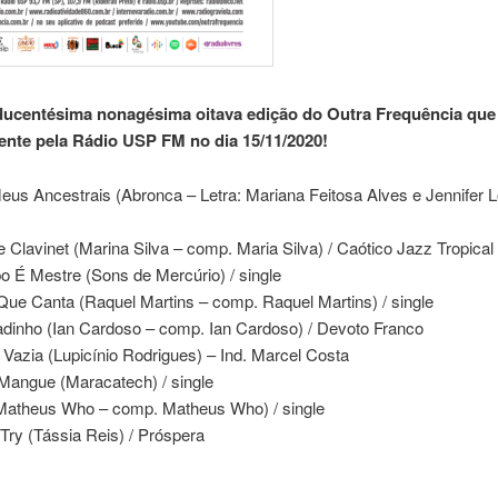
ducentésima nonagésima oitava edição do Outra Frequência que 
ente pela Rádio USP FM no dia 15/11/2020!
eus Ancestrais (Abronca – Letra: Mariana Feitosa Alves e Jennifer Lo
e Clavinet (Marina Silva – comp. Maria Silva) / Caótico Jazz Tropical
o É Mestre (Sons de Mercúrio) / single
Que Canta (Raquel Martins – comp. Raquel Martins) / single
dinho (Ian Cardoso – comp. Ian Cardoso) / Devoto Franco
 Vazia (Lupicínio Rodrigues) – Ind. Marcel Costa
 Mangue (Maracatech) / single
(Matheus Who – comp. Matheus Who) / single
, Try (Tássia Reis) / Próspera