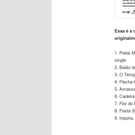
Essa é a 
originalm
1. Pelos M
single
2. Baião d
3. O Temp
4. Flecha 
5. Amassa
6. Cadeira
7. Flor do
8. Festa 
9. Inspira