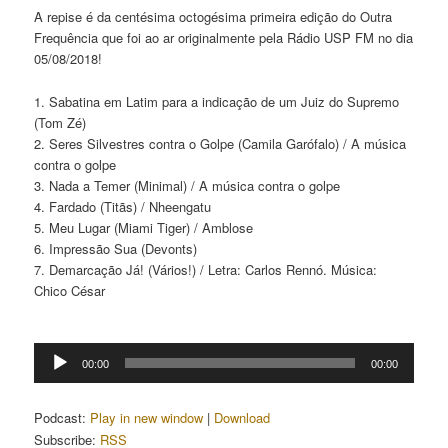
A repise é da centésima octogésima primeira edição do Outra
Frequência que foi ao ar originalmente pela Rádio USP FM no dia
05/08/2018!
1. Sabatina em Latim para a indicação de um Juiz do Supremo
(Tom Zé)
2. Seres Silvestres contra o Golpe (Camila Garófalo) / A música
contra o golpe
3. Nada a Temer (Minimal) / A música contra o golpe
4. Fardado (Titãs) / Nheengatu
5. Meu Lugar (Miami Tiger) / Amblose
6. Impressão Sua (Devonts)
7. Demarcação Já! (Vários!) / Letra: Carlos Rennó. Música:
Chico César
Tocador
00:00
00:00
de
áudio
Podcast:
Play in new window
|
Download
Subscribe:
RSS