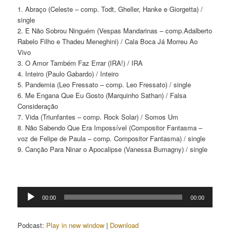
1. Abraço (Celeste – comp. Todt, Gheller, Hanke e Giorgetta) /
single
2. E Não Sobrou Ninguém (Vespas Mandarinas – comp.Adalberto
Rabelo Filho e Thadeu Meneghini) / Cala Boca Já Morreu Ao
Vivo
3. O Amor Também Faz Errar (IRA!) / IRA
4. Inteiro (Paulo Gabardo) / Inteiro
5. Pandemia (Leo Fressato – comp. Leo Fressato) / single
6. Me Engana Que Eu Gosto (Marquinho Sathan) / Falsa
Consideração
7. Vida (Triunfantes – comp. Rock Solar) / Somos Um
8. Não Sabendo Que Era Impossível (Compositor Fantasma –
voz de Felipe de Paula – comp. Compositor Fantasma) / single
9. Canção Para Ninar o Apocalipse (Vanessa Bumagny) / single
Tocador
00:00
00:00
de
áudio
Podcast:
Play in new window
|
Download