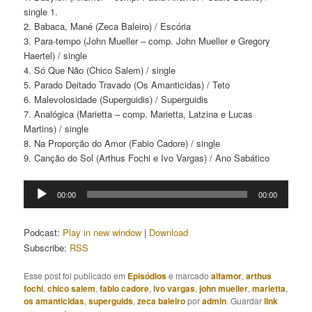
single 1.
2. Babaca, Mané (Zeca Baleiro) / Escória
3. Para-tempo (John Mueller – comp. John Mueller e Gregory
Haertel) / single
4. Só Que Não (Chico Salem) / single
5. Parado Deitado Travado (Os Amanticidas) / Teto
6. Malevolosidade (Superguidis) / Superguidis
7. Analógica (Marietta – comp. Marietta, Latzina e Lucas
Martins) / single
8. Na Proporção do Amor (Fabio Cadore) / single
9. Canção do Sol (Arthus Fochi e Ivo Vargas) / Ano Sabático
Tocador
00:00
00:00
de
áudio
Podcast:
Play in new window
|
Download
Subscribe:
RSS
Esse post foi publicado em
Episódios
e marcado
alfamor
,
arthus
fochi
,
chico salem
,
fabio cadore
,
ivo vargas
,
john mueller
,
marietta
,
os amanticidas
,
superguids
,
zeca baleiro
por
admin
. Guardar
link