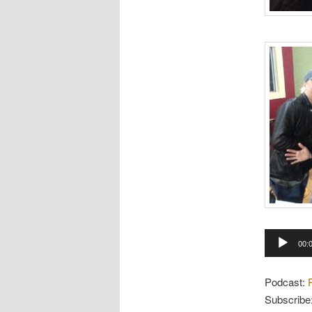
Tocador
00:
de
áudio
Podcast:
Subscribe