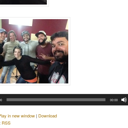
00
00:00
Play in new window
|
Download
:
RSS