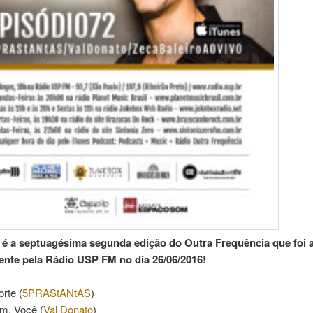
 é a septuagésima segunda edição do Outra Frequência que foi a
ente pela Rádio USP FM no dia 26/06/2016!
rte (
5PRAStANtAS
)
im, Você (
Val Donato
)