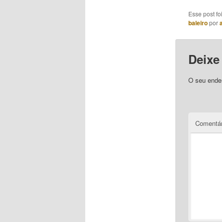
Esse post f
baleiro
por
Deixe
O seu ender
Comentár