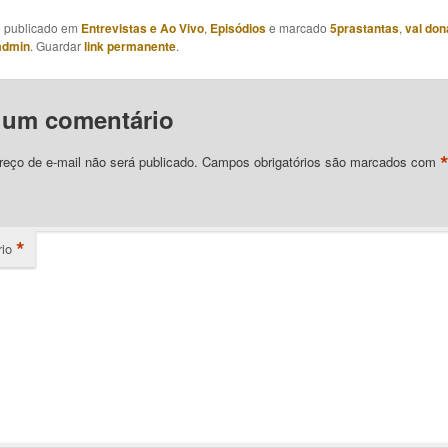
oi publicado em
Entrevistas e Ao Vivo
,
Episódios
e marcado
5prastantas
,
val don
admin
. Guardar
link permanente
.
 um comentário
eço de e-mail não será publicado.
Campos obrigatórios são marcados com
*
io