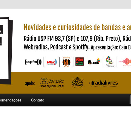
ndas e artistas nacionais
ncia
omendações
Contato