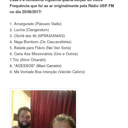
Frequência que foi ao ar originalmente pela Rádio USP FM
no dia 25/06/2017!
1. Amargurado (Pássaro Vadio)
2. Lucina (Clangendum)
3. Clichê dos 90 (5PRAStANtAS)
4. Nega Bombom (Os Cascavelletes)
5. Balada para Flávio (Nei Van Soria)
6. Carta Aos Missionários (Uns e Outros)
7.Triz (Almir Chiaratti)
8.
*ACESSOS* (Mani Carneiro)
9. Má Vontade Boa Intenção (Valciãn Calixto)