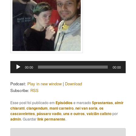
Tocador
00:00
00:00
de
áudio
Podcast:
Play in new window
|
Download
Subscribe:
RSS
Esse post foi publicado em
Episódios
e marcado
5prastantas
,
almir
chiaratti
,
clangendum
,
mani carneiro
,
nei van soria
,
os
cascavelettes
,
pássaro vadio
,
uns e outros
,
valciãn calixto
por
admin
. Guardar
link permanente
.